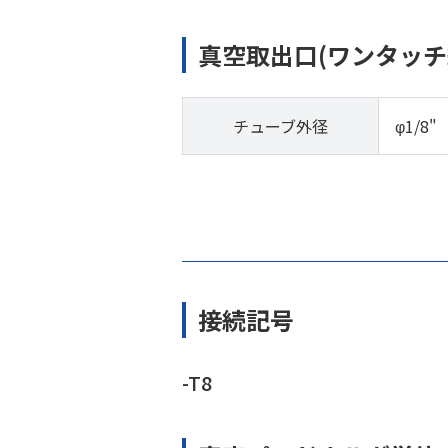
真空取出口(ワンタッチ
チューブ外径
φ1/8"
接続記号
-T8