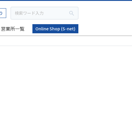
り
営業所一覧
Online Shop (S-net)