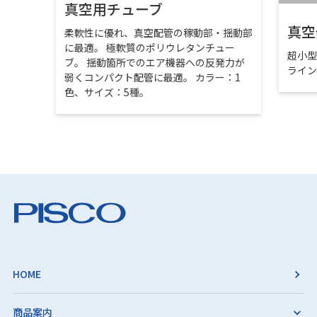
真空用チューブ
真空
柔軟性に優れ、真空配管の稼動部・揺動部
に最適。 極軟質のポリウレタンチュー
超小
ブ。 揺動箇所でのエア機器への反発力が
ライ
弱くコンパクト配管に最適。 カラー：1
色、サイズ：5種。
HOME
商品案内