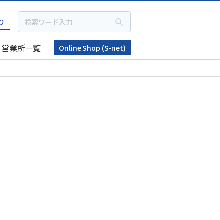
り
営業所一覧
Online Shop (S-net)