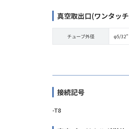
真空取出口(ワンタッチ
チューブ外径
φ5/32"
接続記号
-T8