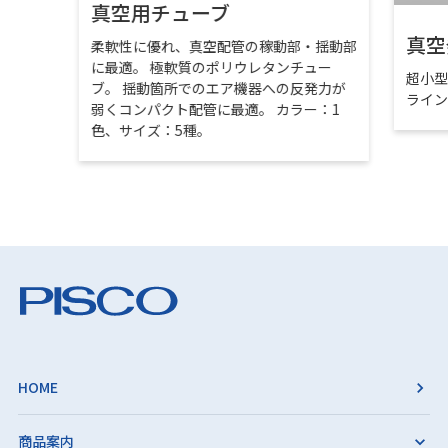
真空用チューブ
真空
柔軟性に優れ、真空配管の稼動部・揺動部
に最適。 極軟質のポリウレタンチュー
超小
ブ。 揺動箇所でのエア機器への反発力が
ライ
弱くコンパクト配管に最適。 カラー：1
色、サイズ：5種。
HOME
商品案内