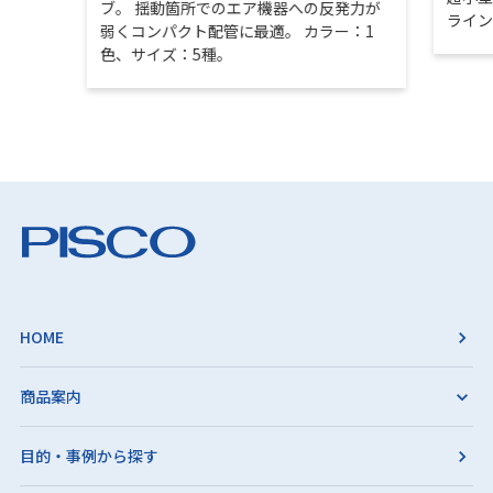
ブ。 揺動箇所でのエア機器への反発力が
ライ
弱くコンパクト配管に最適。 カラー：1
色、サイズ：5種。
HOME
商品案内
目的・事例から探す