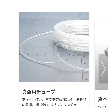
真空用チューブ
真空
柔軟性に優れ、真空配管の稼動部・揺動部
に最適。 極軟質のポリウレタンチュー
超小