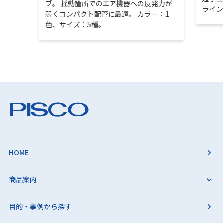
ブ。 揺動箇所でのエア機器への反発力が
ライ
弱くコンパクト配管に最適。 カラー：1
色、サイズ：5種。
HOME
商品案内
目的・事例から探す