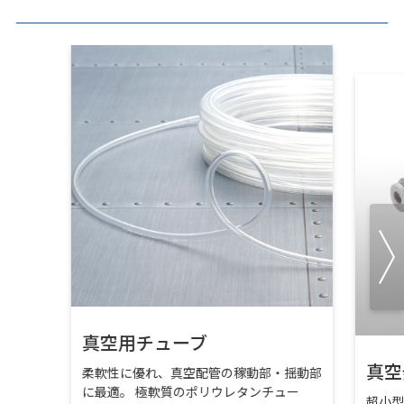
真空用チューブ
真空
柔軟性に優れ、真空配管の稼動部・揺動部
に最適。 極軟質のポリウレタンチュー
超小