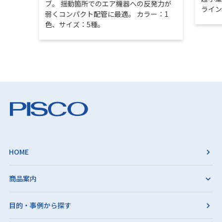
ブ。 揺動箇所でのエア機器への反発力が
ライ
弱くコンパクト配管に最適。 カラー：1
色、サイズ：5種。
HOME
商品案内
目的・事例から探す