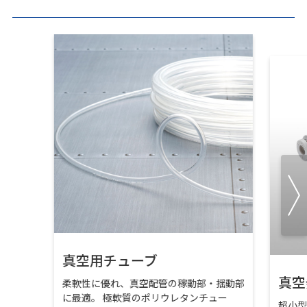
真空用チューブ
真空
柔軟性に優れ、真空配管の稼動部・揺動部
に最適。 極軟質のポリウレタンチュー
超小