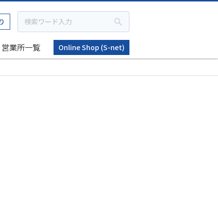
り
営業所一覧
Online Shop (S-net)