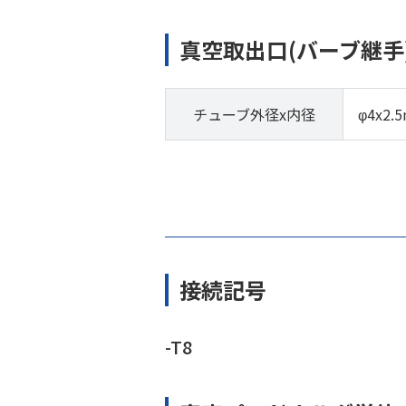
真空取出口(バーブ継手
チューブ外径x内径
φ4x2.
接続記号
-T8