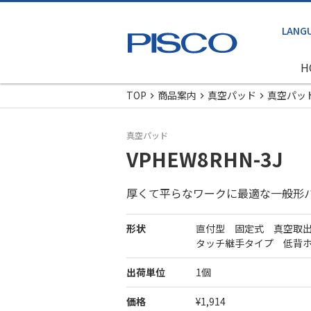
H
TOP
商品案内
真空パッド
真空パッ
真空パッド
VPHEW8RHN-3J
厚くて平らなワークに最適な一般形
形状
直付型 固定式 真空取
タッチ継手タイプ 低背
出荷単位
1個
価格
¥1,914