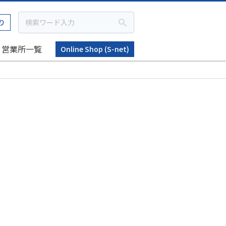
り
営業所一覧
Online Shop (S-net)