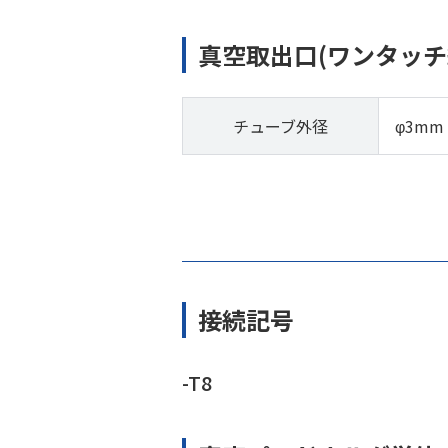
真空取出口(ワンタッチ
チューブ外径
φ3mm
接続記号
-T8