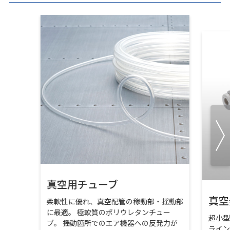
真空用チューブ
真空
柔軟性に優れ、真空配管の稼動部・揺動部
に最適。 極軟質のポリウレタンチュー
超小
ブ。 揺動箇所でのエア機器への反発力が
ライ