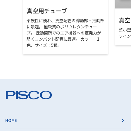
真空用チューブ
真空
柔軟性に優れ、真空配管の稼動部・揺動部
に最適。 極軟質のポリウレタンチュー
超小
ブ。 揺動箇所でのエア機器への反発力が
ライ
弱くコンパクト配管に最適。 カラー：1
色、サイズ：5種。
HOME