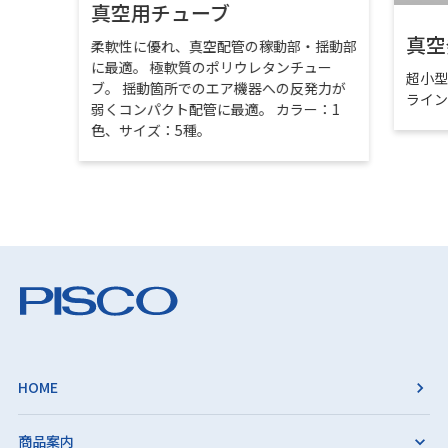
真空用チューブ
真空
柔軟性に優れ、真空配管の稼動部・揺動部
に最適。 極軟質のポリウレタンチュー
超小
ブ。 揺動箇所でのエア機器への反発力が
ライ
弱くコンパクト配管に最適。 カラー：1
色、サイズ：5種。
HOME
商品案内