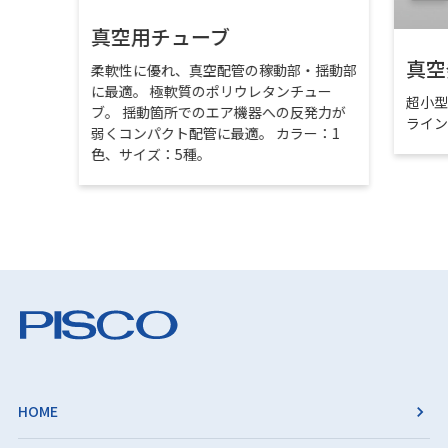
真空用チューブ
真空
柔軟性に優れ、真空配管の稼動部・揺動部
に最適。 極軟質のポリウレタンチュー
超小
ブ。 揺動箇所でのエア機器への反発力が
ライ
弱くコンパクト配管に最適。 カラー：1
色、サイズ：5種。
HOME