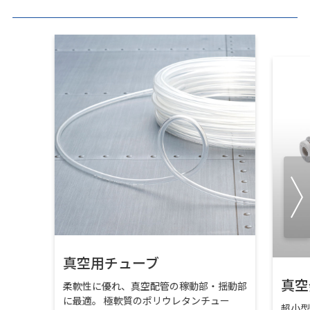
真空用チューブ
真空
柔軟性に優れ、真空配管の稼動部・揺動部
に最適。 極軟質のポリウレタンチュー
超小