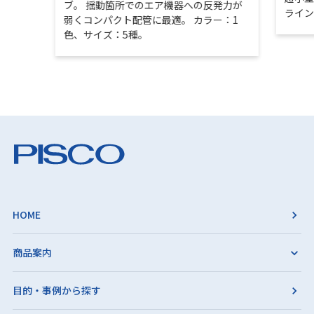
ブ。 揺動箇所でのエア機器への反発力が
ライ
弱くコンパクト配管に最適。 カラー：1
色、サイズ：5種。
HOME
商品案内
目的・事例から探す