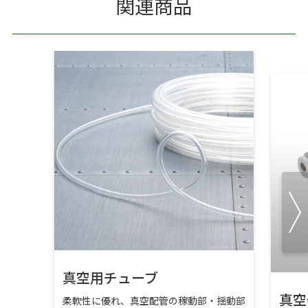
関連商品
真空用チューブ
真空
柔軟性に優れ、真空配管の稼動部・揺動部