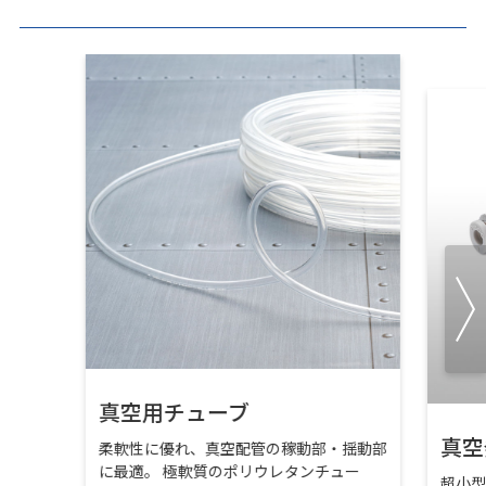
真空用チューブ
真空
柔軟性に優れ、真空配管の稼動部・揺動部
に最適。 極軟質のポリウレタンチュー
超小