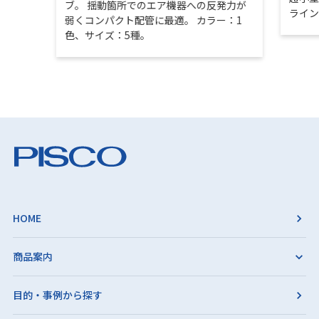
ブ。 揺動箇所でのエア機器への反発力が
ライ
弱くコンパクト配管に最適。 カラー：1
色、サイズ：5種。
HOME
商品案内
目的・事例から探す