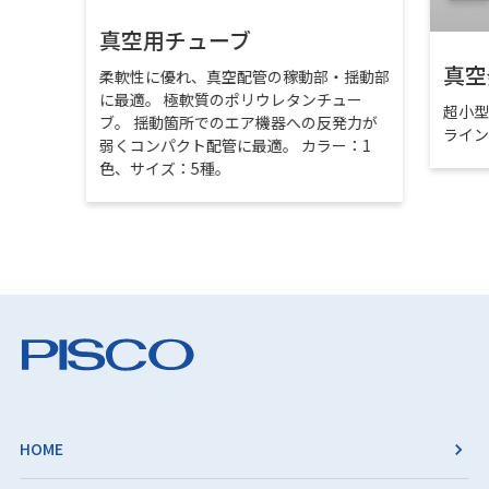
真空用チューブ
真空
柔軟性に優れ、真空配管の稼動部・揺動部
に最適。 極軟質のポリウレタンチュー
超小
ブ。 揺動箇所でのエア機器への反発力が
ライ
弱くコンパクト配管に最適。 カラー：1
色、サイズ：5種。
HOME