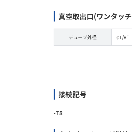
真空取出口(ワンタッチ
チューブ外径
φ1/8"
接続記号
-T8