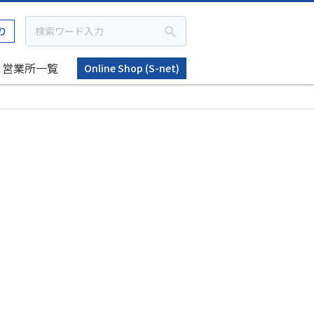
り
営業所一覧
Online Shop (S-net)