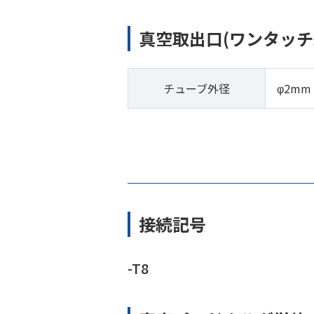
真空取出口(ワンタッチ
チューブ外径
φ2mm
接続記号
-T8