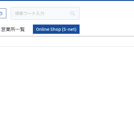
り
営業所一覧
Online Shop (S-net)