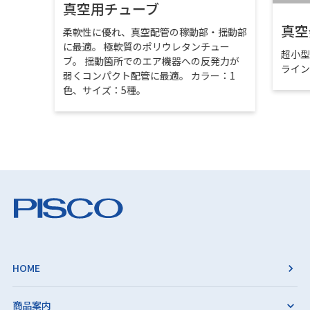
真空用チューブ
真空
柔軟性に優れ、真空配管の稼動部・揺動部
に最適。 極軟質のポリウレタンチュー
超小
ブ。 揺動箇所でのエア機器への反発力が
ライ
弱くコンパクト配管に最適。 カラー：1
色、サイズ：5種。
HOME
商品案内