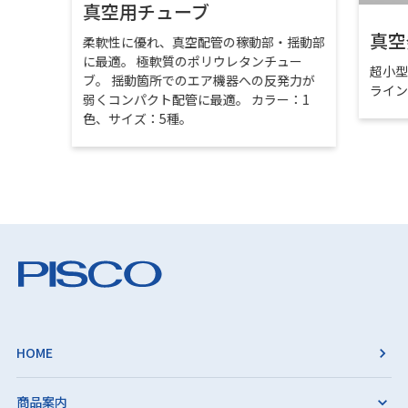
真空用チューブ
真空
柔軟性に優れ、真空配管の稼動部・揺動部
に最適。 極軟質のポリウレタンチュー
超小
ブ。 揺動箇所でのエア機器への反発力が
ライ
弱くコンパクト配管に最適。 カラー：1
色、サイズ：5種。
HOME
商品案内