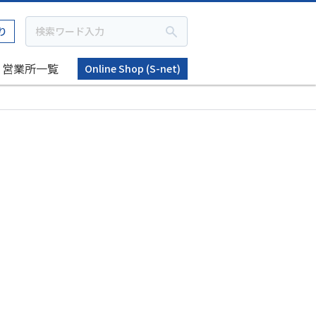
り
営業所一覧
Online Shop (S-net)