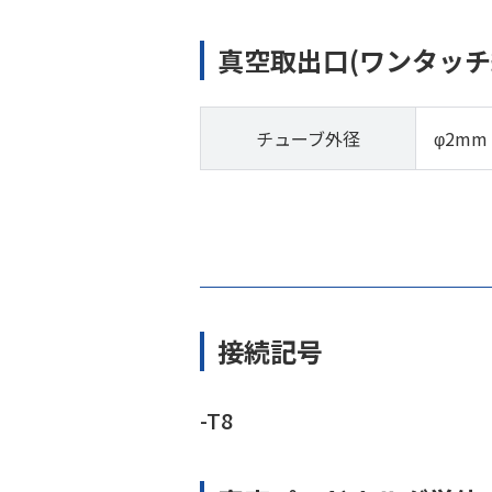
真空取出口(ワンタッチ
チューブ外径
φ2mm
接続記号
-T8