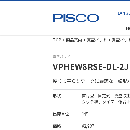
H
TOP
商品案内
真空パッド
真空パッ
真空パッド
VPHEW8RSE-DL-2J
厚くて平らなワークに最適な一般形
形状
直付型 固定式 真空取
タッチ継手タイプ 低背
出荷単位
1個
価格
¥2,937