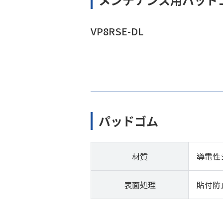
VP8RSE-DL
パッドゴム
材質
導電性
表面処理
貼付防