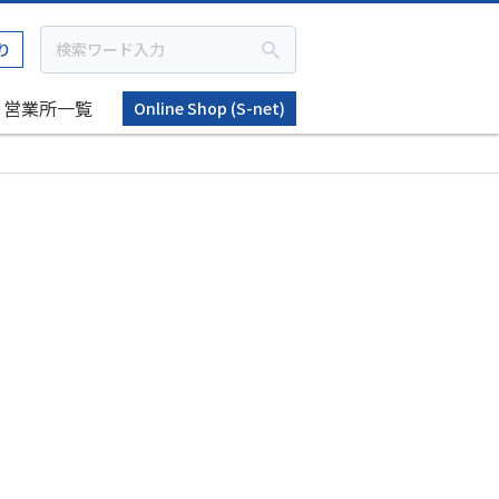
り
営業所一覧
Online Shop (S-net)