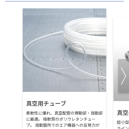
真空用チューブ
真空
柔軟性に優れ、真空配管の稼動部・揺動部
に最適。 極軟質のポリウレタンチュー
超小
ブ。 揺動箇所でのエア機器への反発力が
ライ