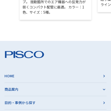
ブ。 揺動箇所でのエア機器への反発力が
ライ
弱くコンパクト配管に最適。 カラー：1
色、サイズ：5種。
HOME
商品案内
目的・事例から探す