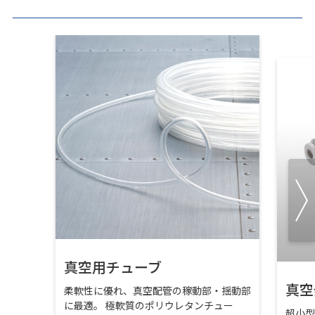
真空用チューブ
真空
柔軟性に優れ、真空配管の稼動部・揺動部
に最適。 極軟質のポリウレタンチュー
超小