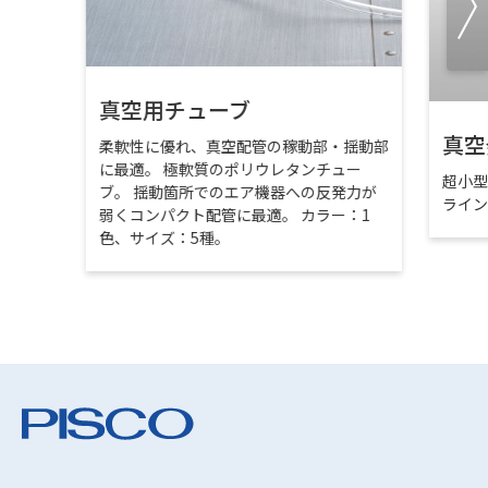
真空用チューブ
真空
柔軟性に優れ、真空配管の稼動部・揺動部
に最適。 極軟質のポリウレタンチュー
超小
ブ。 揺動箇所でのエア機器への反発力が
ライ
弱くコンパクト配管に最適。 カラー：1
色、サイズ：5種。