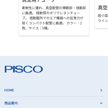
真空
柔軟性に優れ、真空配管の稼動部・揺動部
に最適。 極軟質のポリウレタンチュー
超小
ブ。 揺動箇所でのエア機器への反発力が
ライ
弱くコンパクト配管に最適。 カラー：1
色、サイズ：5種。
HOME
商品案内