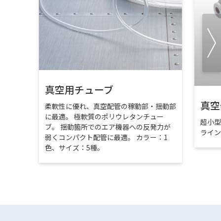
真空用チューブ
真空
柔軟性に優れ、真空配管の稼動部・揺動部
に最適。 極軟質のポリウレタンチュー
超小
ブ。 揺動箇所でのエア機器への反発力が
ライ
弱くコンパクト配管に最適。 カラー：1
色、サイズ：5種。