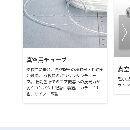
真空用チューブ
真空
柔軟性に優れ、真空配管の稼動部・揺動部
に最適。 極軟質のポリウレタンチュー
超小
ブ。 揺動箇所でのエア機器への反発力が
ライ
弱くコンパクト配管に最適。 カラー：1
色、サイズ：5種。