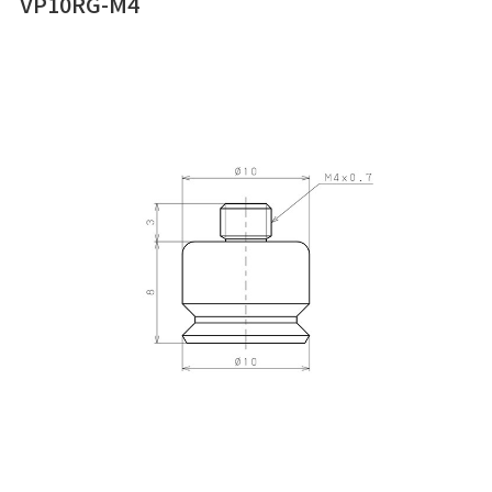
VP10RG-M4