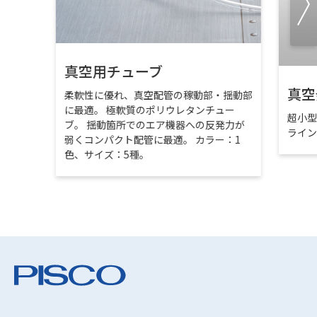
真空用チューブ
真空
柔軟性に優れ、真空配管の稼動部・揺動部
に最適。 極軟質のポリウレタンチュー
超小
ブ。 揺動箇所でのエア機器への反発力が
ライ
弱くコンパクト配管に最適。 カラー：1
色、サイズ：5種。