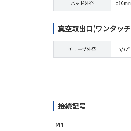
パッド外径
φ10m
真空取出口(ワンタッチ
チューブ外径
φ5/32"
接続記号
-M4