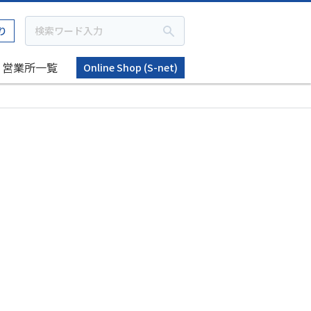
り
営業所一覧
Online Shop (S-net)