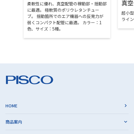
真空
柔軟性に優れ、真空配管の稼動部・揺動部
に最適。 極軟質のポリウレタンチュー
超小
ブ。 揺動箇所でのエア機器への反発力が
ライ
弱くコンパクト配管に最適。 カラー：1
色、サイズ：5種。
HOME
商品案内