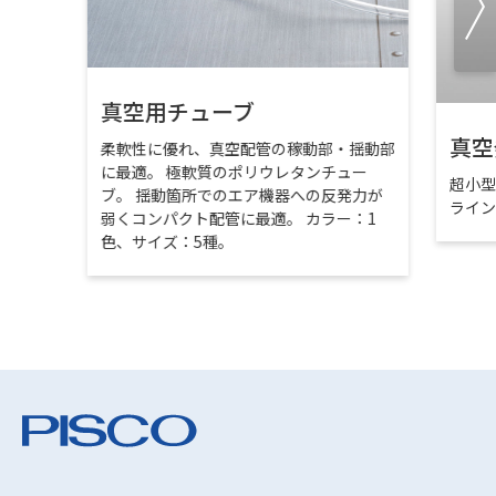
真空用チューブ
真空
柔軟性に優れ、真空配管の稼動部・揺動部
に最適。 極軟質のポリウレタンチュー
超小
ブ。 揺動箇所でのエア機器への反発力が
ライ
弱くコンパクト配管に最適。 カラー：1
色、サイズ：5種。