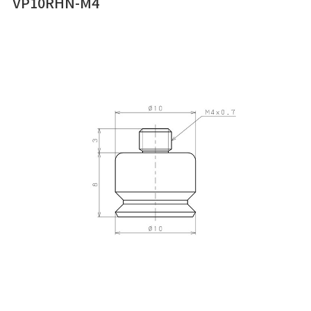
VP10RHN-M4