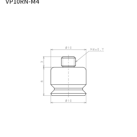
VP10RN-M4