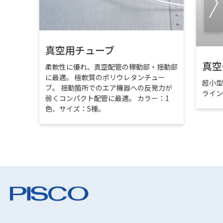
真空用チューブ
真空
柔軟性に優れ、真空配管の稼動部・揺動部
に最適。 極軟質のポリウレタンチュー
超小
ブ。 揺動箇所でのエア機器への反発力が
ライ
弱くコンパクト配管に最適。 カラー：1
色、サイズ：5種。