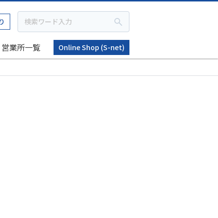
り
営業所一覧
Online Shop (S-net)