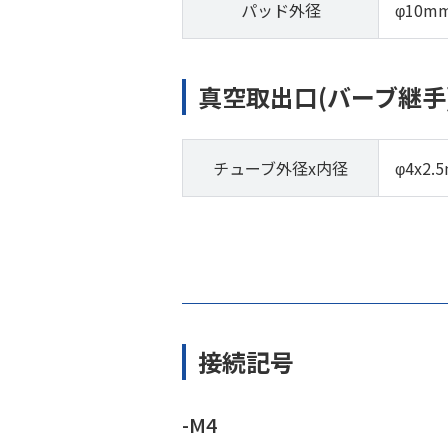
パッド外径
φ10m
真空取出口(バーブ継手
チューブ外径x内径
φ4x2.
接続記号
-M4