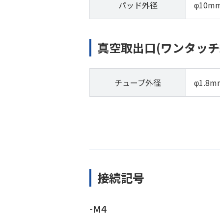
パッド外径
φ10m
真空取出口(ワンタッチ
チューブ外径
φ1.8m
接続記号
-M4