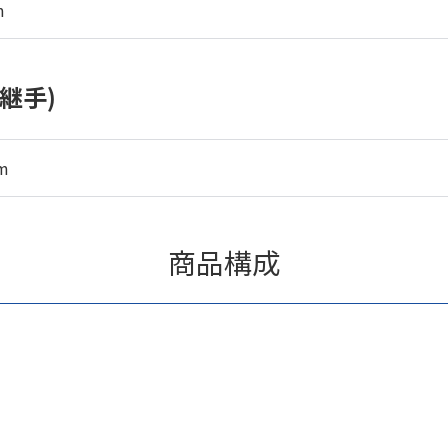
m
継手)
m
商品構成