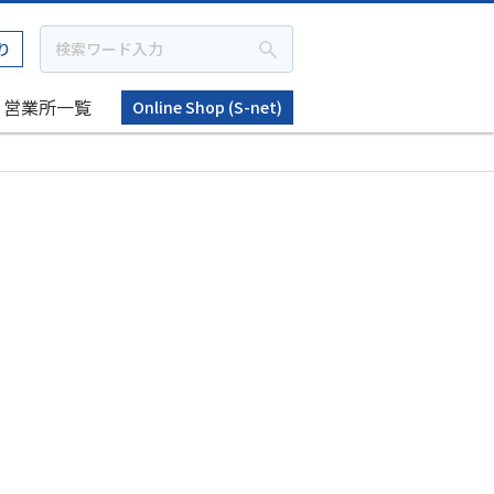
り
営業所一覧
Online Shop (S-net)