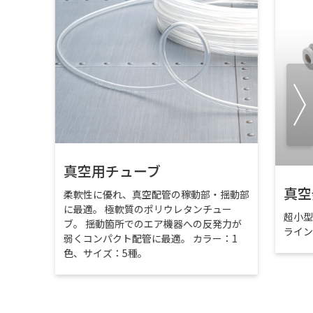
真空用チューブ
真空
柔軟性に優れ、真空配管の稼動部・揺動部
に最適。 極軟質のポリウレタンチュー
超小
ブ。 揺動箇所でのエア機器への反発力が
ライ
弱くコンパクト配管に最適。 カラー：1
色、サイズ：5種。