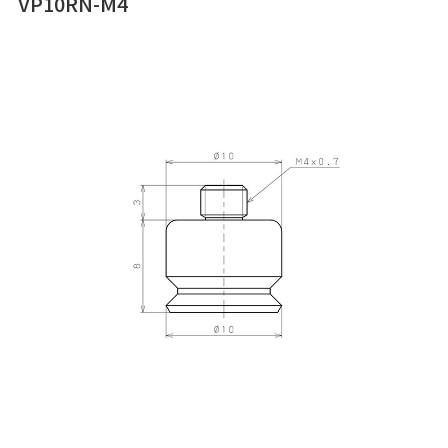
VP10RN-M4