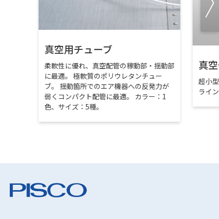
真空用チューブ
真空
柔軟性に優れ、真空配管の稼動部・揺動部
に最適。 極軟質のポリウレタンチュー
超小
ブ。 揺動箇所でのエア機器への反発力が
ライ
弱くコンパクト配管に最適。 カラー：1
色、サイズ：5種。