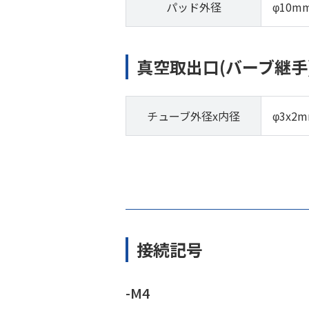
パッド外径
φ10m
真空取出口(バーブ継手
チューブ外径x内径
φ3x2
接続記号
-M4