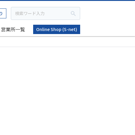
り
営業所一覧
Online Shop (S-net)