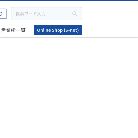
り
営業所一覧
Online Shop (S-net)