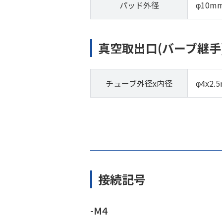
パッド外径
φ10m
真空取出口(バーブ継手
チューブ外径x内径
φ4x2.
接続記号
-M4