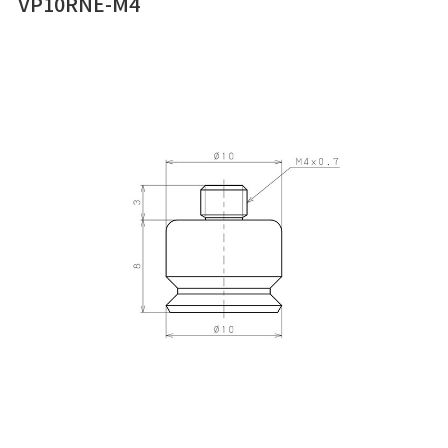
VP10RNE-M4