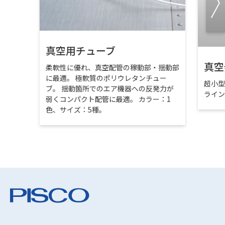
真空用チューブ
真空
柔軟性に優れ、真空配管の稼動部・揺動部
に最適。 極軟質のポリウレタンチュー
超小
ブ。 揺動箇所でのエア機器への反発力が
ライ
弱くコンパクト配管に最適。 カラー：1
色、サイズ：5種。