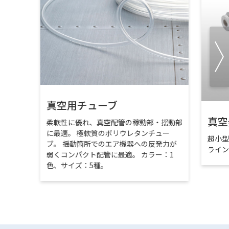
真空用チューブ
真空
柔軟性に優れ、真空配管の稼動部・揺動部
に最適。 極軟質のポリウレタンチュー
超小
ブ。 揺動箇所でのエア機器への反発力が
ライ
弱くコンパクト配管に最適。 カラー：1
色、サイズ：5種。