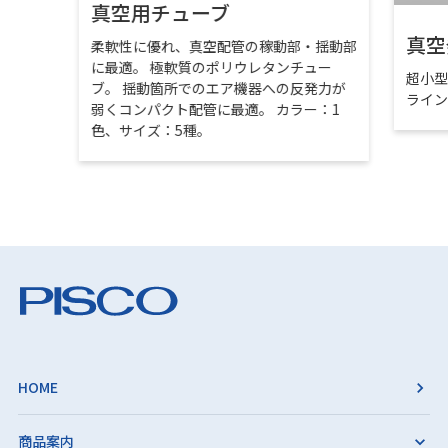
真空用チューブ
真空
柔軟性に優れ、真空配管の稼動部・揺動部
に最適。 極軟質のポリウレタンチュー
超小
ブ。 揺動箇所でのエア機器への反発力が
ライ
弱くコンパクト配管に最適。 カラー：1
色、サイズ：5種。
HOME
商品案内