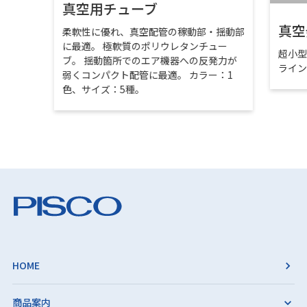
真空用チューブ
真空
柔軟性に優れ、真空配管の稼動部・揺動部
に最適。 極軟質のポリウレタンチュー
超小
ブ。 揺動箇所でのエア機器への反発力が
ライ
弱くコンパクト配管に最適。 カラー：1
色、サイズ：5種。
HOME
商品案内