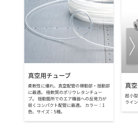
真空用チューブ
真空
柔軟性に優れ、真空配管の稼動部・揺動部
に最適。 極軟質のポリウレタンチュー
超小
ブ。 揺動箇所でのエア機器への反発力が
ライ
弱くコンパクト配管に最適。 カラー：1
色、サイズ：5種。