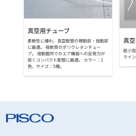
真空用チューブ
真空
柔軟性に優れ、真空配管の稼動部・揺動部
に最適。 極軟質のポリウレタンチュー
超小
ブ。 揺動箇所でのエア機器への反発力が
ライ
弱くコンパクト配管に最適。 カラー：1
色、サイズ：5種。