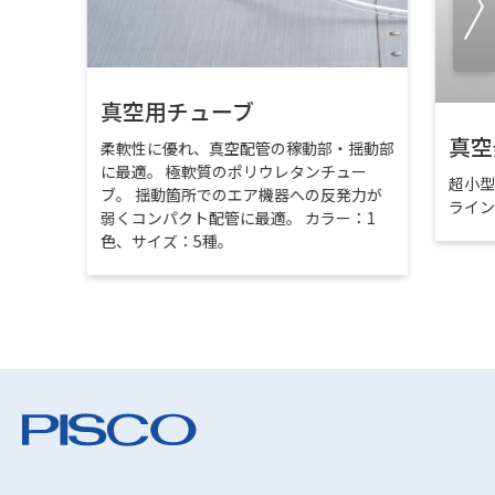
真空用チューブ
真空
柔軟性に優れ、真空配管の稼動部・揺動部
に最適。 極軟質のポリウレタンチュー
超小
ブ。 揺動箇所でのエア機器への反発力が
ライ
弱くコンパクト配管に最適。 カラー：1
色、サイズ：5種。