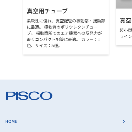
真空用チューブ
真空
柔軟性に優れ、真空配管の稼動部・揺動部
に最適。 極軟質のポリウレタンチュー
超小
ブ。 揺動箇所でのエア機器への反発力が
ライ
弱くコンパクト配管に最適。 カラー：1
色、サイズ：5種。
HOME