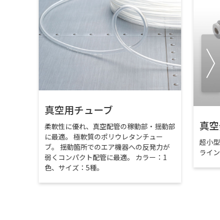
真空用チューブ
真空
柔軟性に優れ、真空配管の稼動部・揺動部
に最適。 極軟質のポリウレタンチュー
超小
ブ。 揺動箇所でのエア機器への反発力が
ライ
弱くコンパクト配管に最適。 カラー：1
色、サイズ：5種。