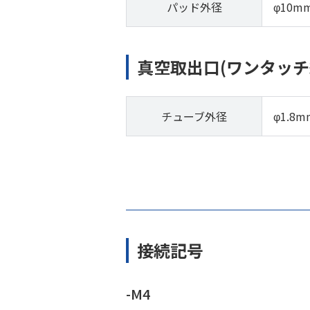
パッド外径
φ10m
真空取出口(ワンタッチ
チューブ外径
φ1.8m
接続記号
-M4