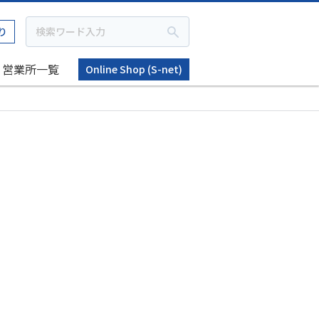
り
営業所一覧
Online Shop (S-net)