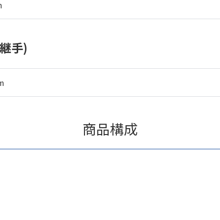
m
継手)
m
商品構成